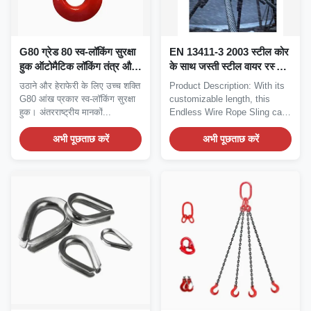
G80 ग्रेड 80 स्व-लॉकिंग सुरक्षा
EN 13411-3 2003 स्टील कोर
हुक ऑटोमैटिक लॉकिंग तंत्र और
के साथ जस्ती स्टील वायर रस्सी
जिंक लेपित परिष्करण के साथ
काटने के लिए मानक गर्म तार
उठाने और हेराफेरी के लिए उच्च शक्ति
Product Description: With its
मिश्र धातु स्टील
रस्सी कटर
G80 आंख प्रकार स्व-लॉकिंग सुरक्षा
customizable length, this
हुक। अंतरराष्ट्रीय मानकों...
Endless Wire Rope Sling can
be adjusted...
अभी पूछताछ करें
अभी पूछताछ करें