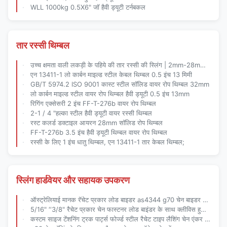
WLL 1000kg 0.5X6" जॉ हैवी ड्यूटी टर्नबकल
तार रस्सी थिम्बल
उच्च क्षमता वाली लकड़ी के पहिये की तार रस्सी की स्लिंग | 2mm-28mm व्यास | जस्ती
एन 13411-1 लो कार्बन माइल्ड स्टील केबल थिम्बल 0.5 इंच 13 मिमी
GB/T 5974.2 ISO 9001 कास्ट स्टील सॉलिड वायर रोप थिम्बल 32mm
लो कार्बन माइल्ड स्टील वायर रोप थिम्बल हैवी ड्यूटी 0.5 इंच 13mm
रिगिंग एक्सेसरी 2 इंच FF-T-276b वायर रोप थिम्बल
2-1 / 4 "हल्का स्टील हैवी ड्यूटी वायर रस्सी थिम्बल
रस्ट कलर्ड डक्टाइल आयरन 28mm सॉलिड रोप थिम्बल
FF-T-276b 3.5 इंच हैवी ड्यूटी थिम्बल वायर रोप थिम्बल
रस्सी के लिए 1 इंच धातु थिम्बल, एन 13411-1 तार केबल थिम्बल;
स्लिंग हार्डवेयर और सहायक उपकरण
ऑस्ट्रेलियाई मानक रॅचेट प्रकार लोड बाइडर as4344 g70 चेन बाइडर पीले पाउडर लेपित फिनिश के साथ
5/16" ′′3/8" रैचेट प्रकार चेन फास्टनर लोड बाइंडर के साथ क्लीविस हुक भारी शुल्क कार्गो सुरक्षा के लिए
कस्टम साइज टेंशनिंग ट्रक पार्ट्स फोर्ज्ड स्टील रैचेट टाइप लैशिंग चेन एंकर लोड बाइंडर को स्थिर करता है