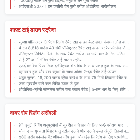
1000kg सीके चेन पुली होइस्ट, मैनुअल चेन पुली ब्लॉक
आईएसओ 3077 1 टन जेसीबी चेन पुली ब्लॉक औद्योगिक भारोत्तोलन
शाफ़्ट टाई डाउन स्ट्रैप्स
सुरक्षा पॉलिएस्टर लिफ्टिंग स्लिंग रॅचेट टाई डाउन बेल्ट डबल फंक्शन लोड कंट्रोल फॉर प्रोफेशनल ट्रांसपोर्ट एंड रिगिंग
4 टन 8,818 पाउंड 40 सेमी पॉलिएस्टर रैचेट टाई डाउन स्ट्रैप फोल्डेड जे हुक के साथ भारी मशीनरी खींचना
पॉलिएस्टर लिफ्टिंग स्लिंग के साथ रैचेट टाई डाउन भारी भार के लिए अंतिम 2-इन-1 सुरक्षा समाधान
सीई 2'' कार्गो लॅशिंग रॅचेट टाई डाउन स्ट्रैप्स
एफई क्लेविस पियर लिंक इलेक्ट्रिक बोट विंच के साथ पकड़ हुक के साथ स्ट्रैप तोड़ने लोड 7350 किलो काले जस्ता लेपित
घुमावदार हुक और रबर सुरक्षा के साथ अंतिम 2-इंच रैचेट टाई-डाउन
अटूट सुरक्षा: 16,200 पाउंड ब्रेक स्ट्रेंथ के साथ 75 मिमी टिकाऊ रैचेट स्ट्रैप
उच्च प्रदर्शन वाले रबर लेपित डबल जे हुक
औद्योगिक-श्रेणी स्टेनलेस स्टील बेल्ट बकल रैचेट | 5-टन भार के लिए अंतिम संक्षारण प्रतिरोध
वायर रोप स्लिंग असेंबली
हेवी ड्यूटी रिगिंग अनुप्रयोगों में सुरक्षित कनेक्शन के लिए अच्छे परीक्षण भार के साथ तितली चेन
थोक उच्च गुणवत्ता मिश्र धातु स्टील उठाने और उठाने डबल अंगूठी तितली क्लैम्प रिगिंग अनुप्रयोगों के लिए चेन
g80 ड्रॉप फोल्डेड पेंट ऑयल ग्रैप हुक ️ ओवरहेड लिफ्टिंग के लिए प्रमाणित (यूरोपीय संघ और अमेरिकी मानक)