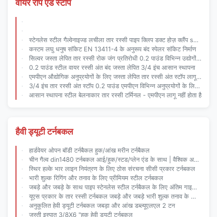
वायर रोप एंड स्टॉप
स्टेनलेस स्टील गैल्वेनाइज्ड लचीला तार रस्सी पाइप क्लिप डक्ट होज़ क्लैंप ss304 U बोल्ट - सुरक्षित और टिकाऊ बन्धन समाधान
कस्टम लघु धनुष सॉकेट EN 13411-4 के अनुरूप बंद स्पेलर सॉकेट निर्माण
सिल्वर जस्ता लेपित तार रस्सी रोक जंग प्रतिरोधी 0.2 पाउंड विभिन्न उद्योगों के लिए
0.2 पाउंड स्टील वायर रस्सी अंत बंद जस्ता लेपित 3/4 इंच आसान स्थापना
एमपीएन औद्योगिक अनुप्रयोगों के लिए जस्ता लेपित तार रस्सी अंत स्टॉप लागू नहीं करता है
3/4 इंच तार रस्सी अंत स्टॉप 0.2 पाउंड एमपीएन विभिन्न अनुप्रयोगों के लिए लागू नहीं होता है
आसान स्थापना स्टील बेलनाकार तार रस्सी टर्मिनल - एमपीएन लागू नहीं होता है
हैवी ड्यूटी टर्नबकल
हार्डवेयर ओपन बॉडी टर्नबैकल हुक/आंख मरीन टर्नबैकल
चीन गैल्व din1480 टर्नबकल आई/हुक/स्टड/प्लेन एंड के साथ | वैश्विक अनुप्रयोगों के लिए हेवी-ड्यूटी रिगिंग समाधान
स्थिर हल्के भार लाइन नियंत्रण के लिए ठोस संरचना सीसी प्रकार टर्नबकल
भारी शुल्क रिगिंग और तनाव के लिए प्रीमियम स्टील टर्नबकल
जबड़े और जबड़े के साथ पाइप स्टेनलेस स्टील टर्नबैकल के लिए अंतिम गाइडः स्थायित्व सटीकता से मिलता है
यूएस प्रकार के तार रस्सी टर्नबकल जबड़े और जबड़े भारी शुल्क तनाव के लिए अंतिम गाइड
अनुकूलित हेवी ड्यूटी टर्नबकल जबड़ा और आंख डब्ल्यूएलएल 2 टन
जस्ती इस्पात 3/8X6 "हुक हेवी ड्यूटी टर्नबकल