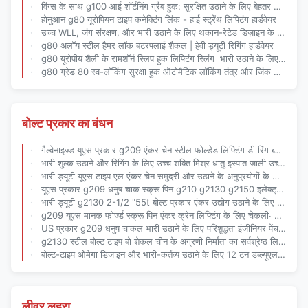
विंग्स के साथ g100 आई शॉर्टनिंग ग्रैब हुक: सुरक्षित उठाने के लिए बेहतर चेन एडजस्टमेंट
होनुआन g80 यूरोपियन टाइप कनेक्टिंग लिंक - हाई स्ट्रेंथ लिफ्टिंग हार्डवेयर
उच्च WLL, जंग संरक्षण, और भारी उठाने के लिए थकान-रेटेड डिज़ाइन के साथ बहुमुखी तितली शैकल
g80 अलॉय स्टील हैमर लॉक बटरफ्लाई शैकल | हेवी ड्यूटी रिगिंग हार्डवेयर
g80 यूरोपीय शैली के रामशॉर्न स्लिप हुक लिफ्टिंग स्लिंग ️ भारी उठाने के लिए सटीक इंजीनियरिंग
g80 ग्रेड 80 स्व-लॉकिंग सुरक्षा हुक ऑटोमैटिक लॉकिंग तंत्र और जिंक लेपित परिष्करण के साथ मिश्र धातु स्टील
बोल्ट प्रकार का बंधन
गैल्वेनाइज्ड यूएस प्रकार g209 एंकर चेन स्टील फोल्डेड लिफ्टिंग डी रिंग ब्लो चेन
भारी शुल्क उठाने और रिगिंग के लिए उच्च शक्ति मिश्र धातु इस्पात जाली उच्च शक्ति स्क्रू पिन धनुष शाॅकल
भारी ड्यूटी यूएस टाइप एल एंकर चेन समुद्री और उठाने के अनुप्रयोगों के लिए फोल्डेड समुद्री धनुष चेन
यूएस प्रकार g209 धनुष चाक स्क्रू पिन g210 g2130 g2150 इलेक्ट्रो जस्ती लंगर चाक निर्माता
भारी ड्यूटी g2130 2-1/2 "55t बोल्ट प्रकार एंकर उद्योग उठाने के लिए धनुष चाक
g209 यूएस मानक फोर्ज्ड स्क्रू पिन एंकर क्रेन लिफ्टिंग के लिए चेकली∙ OEM निर्माता और थोक आपूर्ति
US प्रकार g209 धनुष चाकल भारी उठाने के लिए परिशुद्धता इंजीनियर पेंच पिन
g2130 स्टील बोल्ट टाइप बो शेकल चीन के अग्रणी निर्माता का सर्वश्रेष्ठ लिफ्टिंग समाधान है
बोल्ट-टाइप ओमेगा डिजाइन और भारी-कर्तव्य उठाने के लिए 12 टन डब्ल्यूएलएल के साथ ड्रॉप फोर्ज स्टील ब्लो चेन
लीवर लहरा