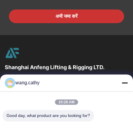
अभी जमा करें
Shanghai Anfeng Lifting & Rigging LTD.
उद्योग में 20 वर्षों के अनुभव के साथ, हम अपने ग्राहकों को प्रीमियम लिफ्टिंग और
wang.cathy
हेराफेरी उत्पादों और कस्टम-डिज़ाइन किए गए लिफ्टिंग समाधान प्रदान...
त्वरित लिंक
10:28 AM
घर
उत्पादों
वीडियो
हमारे बारे में
Good day, what product are you looking for?
कारखाना भ्रमण
गुणवत्ता नियंत्रण
संपर्क करें
समाचार