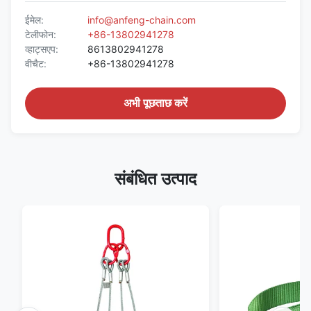
ईमेल:
info@anfeng-chain.com
टेलीफोन:
+86-13802941278
व्हाट्सएप:
8613802941278
वीचैट:
+86-13802941278
अभी पूछताछ करें
संबंधित उत्पाद