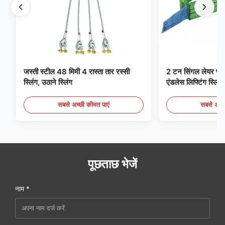
जस्ती स्टील 48 मिमी 4 रास्ता तार रस्सी
2 टन सिंगल लेयर फ्लैट 
स्लिंग, उठाने स्लिंग
एंडलेस लिफ्टिंग स्लिंग्
सबसे अच्छी कीमत पाएं
सबसे अच्छ
पूछताछ भेजें
नाम *