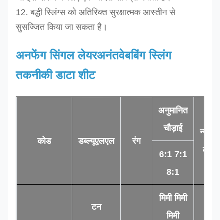
12. बद्धी स्लिंग्स को अतिरिक्त सुरक्षात्मक आस्तीन से
सुसज्जित किया जा सकता है।
अनफेंग सिंगल लेयर
अनंत
वेबबिंग स्लिंग
तकनीकी डाटा शीट
अनुमानित
चौड़ाई
न्यूनत
कोड
डब्ल्यूएलएल
रंग
लंबाई
6:1 7:1
8:1
मिमी मिमी
टन
म
मिमी