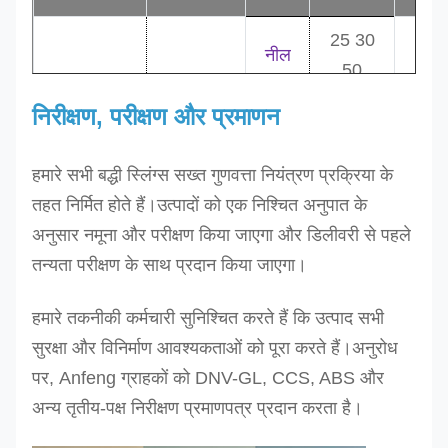
25 30
नील
50
एसईएस-1टी
1.0
लोहित
0.5
50 60
निरीक्षण, परीक्षण और प्रमाणन
एसईएस-2टी
2.0
रंग का
1.0
65
एसईएस-3टी
3.0
हरा
1.0
75 90
हमारे सभी बद्धी स्लिंग्स सख्त गुणवत्ता नियंत्रण प्रक्रिया के
पीला
90
तहत निर्मित होते हैं।
उत्पादों को एक निश्चित अनुपात के
अनुसार नमूना और परीक्षण किया जाएगा और डिलीवरी से पहले
100
तन्यता परीक्षण के साथ प्रदान किया जाएगा।
120
120
हमारे तकनीकी कर्मचारी सुनिश्चित करते हैं कि उत्पाद सभी
एसईएस-4टी
4.0
धूसर
125
1.5
सुरक्षा और विनिर्माण आवश्यकताओं को पूरा करते हैं।अनुरोध
एसईएस-5टी
5.0
लाल
150
1.5
पर, Anfeng ग्राहकों को DNV-GL, CCS, ABS और
एसईएस-6टी
6.0
भूरा
150
1.5
अन्य तृतीय-पक्ष निरीक्षण प्रमाणपत्र प्रदान करता है।
१५०
१८०