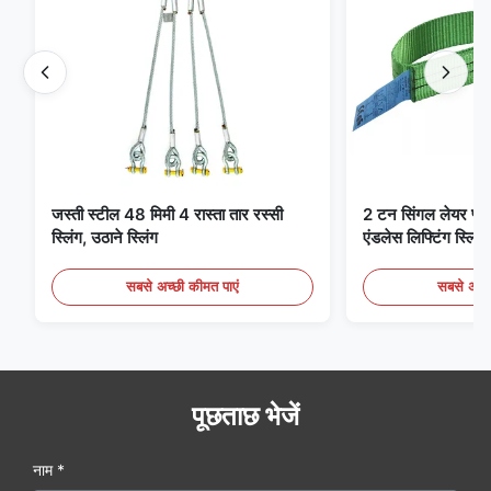
जस्ती स्टील 48 मिमी 4 रास्ता तार रस्सी
2 टन सिंगल लेयर फ्लैट 
स्लिंग, उठाने स्लिंग
एंडलेस लिफ्टिंग स्लिंग्
सबसे अच्छी कीमत पाएं
सबसे अच्छ
पूछताछ भेजें
नाम *