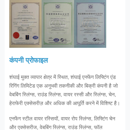
२००
200
240
एसईएस-8टी
8.0
नीला
2.0
240
एसईएस-10टी
10.0
संतरा
2.0
२५०
एसईएस-12टी
12.0
संतरा
2.0
३०० -
कंपनी प्रोफाइल
300 - -
शंघाई मुक्त व्यापार क्षेत्र में स्थित, शंघाई एनफेंग लिफ्टिंग एंड
अनुरोध पर अन्य आकार का उत्पादन किया जा सकता है
रिगिंग लिमिटेड एक अनुभवी तकनीकी और बिक्री कंपनी है जो
वेबबिंग स्लिंग्स, राउंड स्लिंग्स, वायर रस्सी और स्लिंग्स, चेन,
हेराफेरी एक्सेसरीज़ और अधिक की आपूर्ति करने में विशिष्ट है।
एनफेंग स्टील वायर रस्सियों, वायर रोप स्लिंग्स, लिफ्टिंग चेन
और एक्सेसरीज, वेबबिंग स्लिंग्स, राउंड स्लिंग्स, फॉल