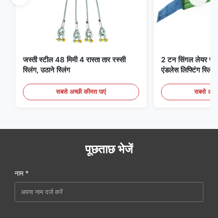
जस्ती स्टील 48 मिमी 4 रास्ता तार रस्सी
2 टन सिंगल लेयर फ्लैट 
स्लिंग, उठाने स्लिंग
एंडलेस लिफ्टिंग स्लिंग्
सबसे अच्छी कीमत पाएं
सबसे अच्छ
पूछताछ भेजें
नाम *