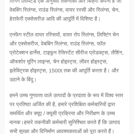
रिगिंग लिमिटेड एक अनुभवी तकनीकी और बिक्री कंपनी है जो
14
6.2
5
२४.८
9.9
8.7
6.
वेबबिंग स्लिंग्स, राउंड स्लिंग्स, वायर रस्सी और स्लिंग्स, चेन,
हेराफेरी एक्सेसरीज़ आदि की आपूर्ति में विशिष्ट है।
15
7
5.6
28
11.2
9.8
7
एनफेंग स्टील वायर रस्सियों, वायर रोप स्लिंग्स, लिफ्टिंग चेन
16
8
6.4
32
12.8
11.2
8.
और एक्सेसरीज, वेबबिंग स्लिंग्स, राउंड स्लिंग्स, फॉल
१८
10
8
40
16
14
1
प्रोटेक्शन हार्नेस, टाइफून रेसिस्टेंट सीरीज प्रोडक्ट्स, लैशिंग,
ऑफशोर मूरिंग लाइन्स, चेन होइस्ट्स, लीवर होइस्ट्स,
19
11.3
9
45.2
१८
15.8
11
इलेक्ट्रिक होइस्ट्स, 1500t तक की आपूर्ति करता है। और
20
12.5
10
50
20
17.5
12
उठाने के बिंदु।
22
15
12
60
24
21.2
1
हमने उच्च गुणवत्ता वाले उत्पादों के प्रदाता के रूप में विश्व स्तर
24
१८
14.4
72
२८.८
25.2
१
पर प्रतिष्ठा अर्जित की है, हमारे प्रशिक्षित कर्मचारियों द्वारा
समर्थित और क्यूए / क्यूसी प्रक्रिया और निरीक्षण के उच्च
26
२१.३
17
85.2
34.1
29.8
२१
मानक।
हमारे तकनीकी कर्मचारी सुनिश्चित करते हैं कि उत्पाद
30
२८.२
22.6
112.8
45.1
39.5
२८
सभी सुरक्षा और विनिर्माण आवश्यकताओं को पूरा करते हैं।