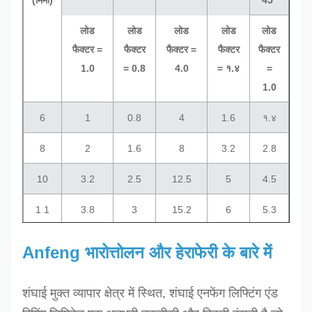
लोड
लोड
लोड
लोड
लोड
लो
फैक्टर =
फैक्टर
फैक्टर =
फैक्टर
फैक्टर
फैक्
1.0
= 0.8
4.0
= १.४
=
=
1.0
1.
6
1
0.8
4
1.6
१.४
1
8
2
1.6
8
3.2
2.8
2
10
3.2
2.5
12.5
5
4.5
3.
1 1
3.8
3
15.2
6
5.3
3.
12
4.6
3.6
१८.४
7.3
6.5
4.
Anfeng भारोत्तोलन और हेराफेरी के बारे में
12.5
5
4
20
8
7
5
शंघाई मुक्त व्यापार क्षेत्र में स्थित, शंघाई एनफेंग लिफ्टिंग एंड
१३
5.3
4.2
21.2
8.4
7.4
5.