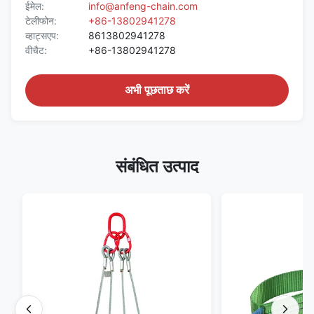
ईमेल:
info@anfeng-chain.com
टेलीफोन:
+86-13802941278
व्हाट्सएप:
8613802941278
वीचैट:
+86-13802941278
अभी पूछताछ करें
संबंधित उत्पाद