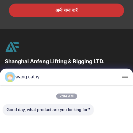
अभी जमा करें
Shanghai Anfeng Lifting & Rigging LTD.
उद्योग में 20 वर्षों के अनुभव के साथ, हम अपने ग्राहकों को प्रीमियम लिफ्टिंग और
wang.cathy
हेराफेरी उत्पादों और कस्टम-डिज़ाइन किए गए लिफ्टिंग समाधान प्रदान...
त्वरित लिंक
2:04 AM
घर
उत्पादों
वीडियो
हमारे बारे में
Good day, what product are you looking for?
कारखाना भ्रमण
गुणवत्ता नियंत्रण
संपर्क करें
समाचार