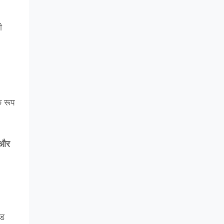
ी
क रूप
 और
ंड