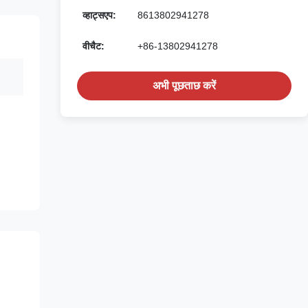
व्हाट्सएप:
8613802941278
वीचैट:
+86-13802941278
अभी पूछताछ करें