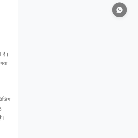
ी है।
 गया
ेजिंग
८
है।