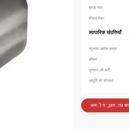
ब्रांड नाम:
मॉडल नंबर:
व्यापारिक संपत्तियाँ
न्यूनतम आदेश मात्रा:
कीमत:
भुगतान की शर्तें:
आपूर्ति की योग्यता:
अ
भ
ी
प
ू
छ
त
ा
छ
क