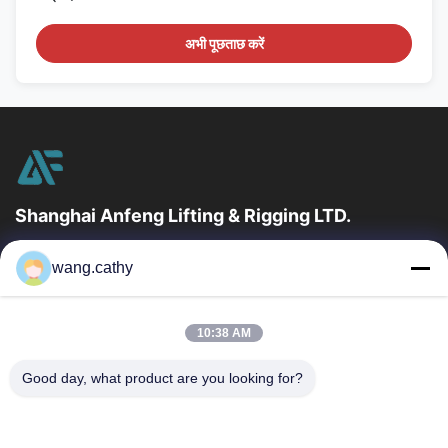
अभी पूछताछ करें
Shanghai Anfeng Lifting & Rigging LTD.
उद्योग में 20 वर्षों के अनुभव के साथ, हम अपने ग्राहकों को प्रीमियम लिफ्टिंग और
wang.cathy
हेराफेरी उत्पादों और कस्टम-डिज़ाइन किए गए लिफ्टिंग समाधान प्रदान...
त्वरित लिंक
10:38 AM
घर
उत्पादों
वीडियो
हमारे बारे में
Good day, what product are you looking for?
कारखाना भ्रमण
गुणवत्ता नियंत्रण
संपर्क करें
समाचार