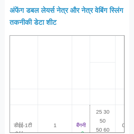
अंफेंग डबल लेयर्स नेत्र और नेत्र वेबिंग स्लिंग
तकनीकी डेटा शीट
अनुमानित
चौड़ाई
न्यूनतम
कोड
डब्ल्यू.एल.एल.
रंग
लंबाई
6१. ७.
७. ८1
टन
मिमी मिमी
m
25 30
50
डीईई-1टी
1
बैंगनी
0.9
50 60