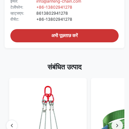
ईमेल:
info@anfeng-chain.com
टेलीफोन:
+86-13802941278
व्हाट्सएप:
8613802941278
वीचैट:
+86-13802941278
अभी पूछताछ करें
संबंधित उत्पाद