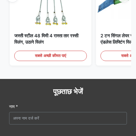
जस्ती स्टील 48 मिमी 4 रास्ता तार रस्सी
2 टन सिंगल लेयर फ्लैट 
स्लिंग, उठाने स्लिंग
एंडलेस लिफ्टिंग स्लिंग्
सबसे अच्छी कीमत पाएं
सबसे अच्छ
पूछताछ भेजें
नाम *