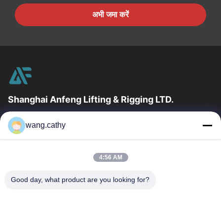
अभी जमा करें
Shanghai Anfeng Lifting & Rigging LTD.
उद्योग में 20 वर्षों के अनुभव के साथ, हम अपने ग्राहकों को प्रीमियम लिफ्टिंग और
wang.cathy
हेराफेरी उत्पादों और कस्टम-डिज़ाइन किए गए लिफ्टिंग समाधान प्रदान...
त्वरित लिंक
4:56 AM
घर
उत्पादों
वीडियो
हमारे बारे में
Good day, what product are you looking for?
कारखाना भ्रमण
गुणवत्ता नियंत्रण
संपर्क करें
समाचार