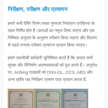
डीईई
-2T
2
हरी
1.0
65
डीईई
-3T
3
पीला
1.1
निरीक्षण, परीक्षण और प्रमाणन
75 90
90
हमारे सभी वेबिंग स्लिंग सख्त गुणवत्ता नियंत्रण प्रक्रिया के
100
तहत निर्मित होते हैं।
उत्पादों का नमूना लिया जाएगा और एक
120
निश्चित अनुपात के अनुसार परीक्षण किया जाएगा और वितरण
120
से पहले तन्यता परीक्षण प्रमाणन प्रदान किया जाएगा।
डीईई
-4T
4
भूरा
125
1.3
हमारे तकनीकी कर्मचारी सुनिश्चित करते हैं कि उत्पाद सभी
डीईई
-5T
5
लाल
150
1.5
सुरक्षा और विनिर्माण आवश्यकताओं को पूरा करते हैं। अनुरोध
डीईई
-6T
6
भूरा
150
1.6
पर, Anfeng ग्राहकों को DNV-GL, CCS, ABS और
150
अन्य तृतीय पक्ष निरीक्षण प्रमाण पत्र प्रदान करता है.
180
200
200
डीईई
-8T
8
नीला
240
1.7