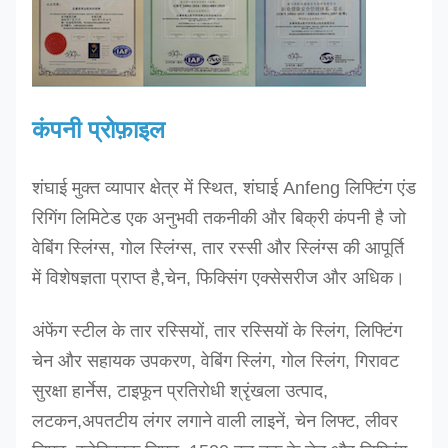
डीईई
-10T
10
नारंगी
250
2.0
डीईई
-12T
12
नारंगी
300 -
2.2
300 - -
कंपनी प्रोफ़ाइल
अन्य आकार अनुरोध पर उत्पादन किया जा सकता है
शंघाई मुक्त व्यापार क्षेत्र में स्थित, शंघाई Anfeng लिफ्टिंग एंड
रिगिंग लिमिटेड एक अनुभवी तकनीकी और बिक्री कंपनी है जो
वेबिंग स्लिंग्स, गोल स्लिंग्स, तार रस्सी और स्लिंग्स की आपूर्ति
में विशेषज्ञता प्राप्त है,चेन, फिक्सिंग एक्सेसरीज और अधिक।
अंफेंग स्टील के तार रस्सियों, तार रस्सियों के स्लिंग, लिफ्टिंग
चेन और सहायक उपकरण, वेबिंग स्लिंग, गोल स्लिंग, गिरावट
सुरक्षा हार्नेस, टाइफून प्रतिरोधी श्रृंखला उत्पाद,
लटकन,अपतटीय लंगर लगाने वाली लाइनें, चेन लिफ्ट, लीवर