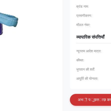
ब्रांड नाम:
प्रमाणीकरण:
मॉडल नंबर:
व्यापारिक संपत्तियाँ
न्यूनतम आदेश मात्रा:
कीमत:
भुगतान की शर्तें:
आपूर्ति की योग्यता:
अ
भ
ी
प
ू
छ
त
ा
छ
क