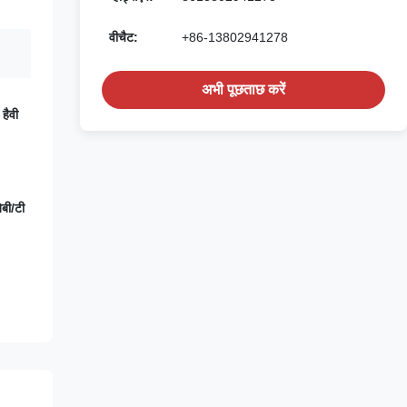
वीचैट:
+86-13802941278
अभी पूछताछ करें
हैवी
बी/टी