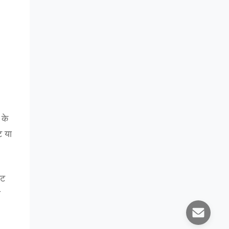
 के
ट या
ाट
ा