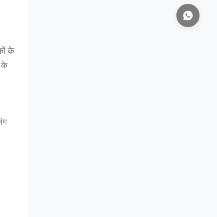
ं के
 के
िंग