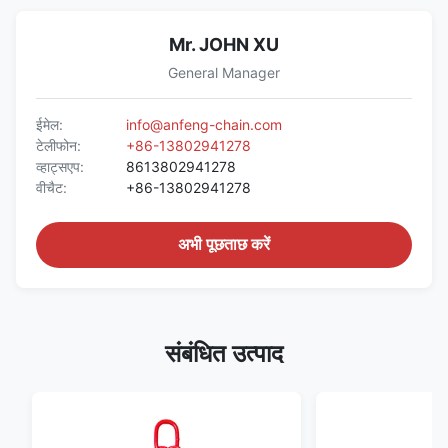
Mr. JOHN XU
General Manager
ईमेल:
info@anfeng-chain.com
टेलीफोन:
+86-13802941278
व्हाट्सएप:
8613802941278
वीचैट:
+86-13802941278
अभी पूछताछ करें
संबंधित उत्पाद