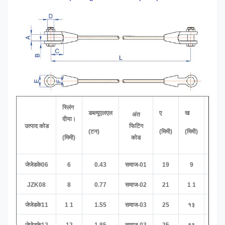
स्लिंग
डब्ल्यूएलएल
ए
ख
सी
अंत
दीया।
उत्पाद कोड
फिटिंग
(टन)
(मिमी)
(मिमी)
(मिमी)
(मिमी)
कोड
जेजेडके06
6
0.43
समाज-01
19
9
40
JZK08
8
0.77
समाज-02
21
1 1
45
जेजेडके11
1 1
1.55
समाज-03
25
१३
52