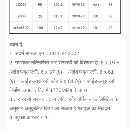
JZK90
90
101.1
समाज-19
१७२
83
332
JZK96
९६
115.1
समाज-20
191
89
360
जेजेडके100
100
124.9
समाज-20
191
89
360
ध्यान दें:
1. संदर्भ मानक:
एन 13411-4: 2002
2. उपरोक्त उल्लिखित तार रस्सियों की विशेषता है:
6 x 19 +
आईडब्ल्यूआरसी,
6 x 37 (ए) + आईडब्ल्यूआरसी, 6 x 61
(ए) + आईडब्ल्यूआरसी और 8 x 61 (ए) + आईडब्ल्यूआरसी
निर्माण, तनाव शक्ति में 1770MPa के साथ।
3.
तार रस्सी संरचना, तन्य शक्ति और
वर्किंग लोड लिमिटेड
के
अनुसार अनुकूलित किया जा सकता है
ग्राहक का
निवेदन।
4. सुरक्षा कारक: 5:1।