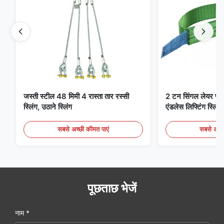
जस्ती स्टील 48 मिमी 4 रास्ता तार रस्सी
2 टन सिंगल लेयर फ्लैट 
स्लिंग, उठाने स्लिंग
एंडलेस लिफ्टिंग स्लिंग्
सबसे अच्छी कीमत पाएं
सबसे अच्छ
पूछताछ भेजें
नाम *