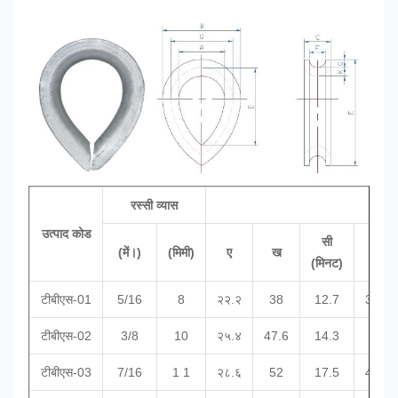
रस्सी व्यास
उत्पाद कोड
सी
(में।)
(मिमी)
ए
ख
घ
(मिनट)
टीबीएस-01
5/16
8
२२.२
38
12.7
33.4
टीबीएस-02
3/8
10
२५.४
47.6
14.3
38
टीबीएस-03
7/16
1 1
२८.६
52
17.5
41.3