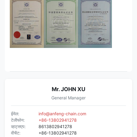
Mr. JOHN XU
General Manager
ईमेल:
info@anfeng-chain.com
टेलीफोन:
+86-13802941278
व्हाट्सएप:
8613802941278
वीचैट:
+86-13802941278