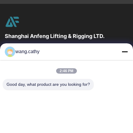
Shanghai Anfeng Lifting & Rigging LTD.
उद्योग में 20 वर्षों के अनुभव के साथ, हम अपने ग्राहकों को प्रीमियम लिफ्टिंग और
wang.cathy
हेराफेरी उत्पादों और कस्टम-डिज़ाइन किए गए लिफ्टिंग समाधान प्रदान...
त्वरित लिंक
2:46 PM
घर
उत्पादों
वीडियो
हमारे बारे में
Good day, what product are you looking for?
कारखाना भ्रमण
गुणवत्ता नियंत्रण
संपर्क करें
समाचार
मामलों
हमसे संपर्क करें
0086-21-13802941278