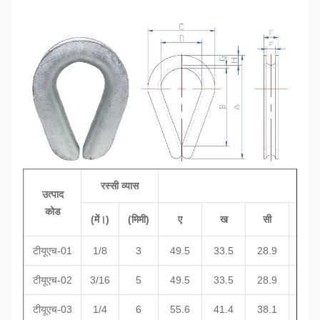
रस्सी व्यास
आया
उत्पाद
कोड
(में।)
(मिमी)
ए
ख
सी
घ
टीयूएच-01
1/8
3
49.5
33.5
28.9
१७.
टीयूएच-02
3/16
5
49.5
33.5
28.9
१७.
टीयूएच-03
1/4
6
55.6
41.4
38.1
22.