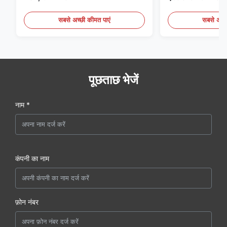
सबसे अच्छी कीमत पाएं
सबसे अच्छ
पूछताछ भेजें
नाम *
कंपनी का नाम
फ़ोन नंबर