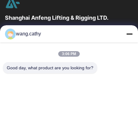
Shanghai Anfeng Lifting & Rigging LTD.
उद्योग में 20 वर्षों के अनुभव के साथ, हम अपने ग्राहकों को प्रीमियम लिफ्टिंग और
wang.cathy
हेराफेरी उत्पादों और कस्टम-डिज़ाइन किए गए लिफ्टिंग समाधान प्रदान...
त्वरित लिंक
3:06 PM
घर
उत्पादों
वीडियो
हमारे बारे में
Good day, what product are you looking for?
कारखाना भ्रमण
गुणवत्ता नियंत्रण
संपर्क करें
समाचार
मामलों
हमसे संपर्क करें
0086-21-13802941278
0086-21-61766112
info@anfeng-chain.com