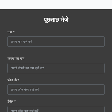
पूछताछ भेजें
नाम *
कंपनी का नाम
फ़ोन नंबर
ईमेल *