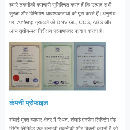
हमारे तकनीकी कर्मचारी सुनिश्चित करते हैं कि उत्पाद सभी
देस-8टी
8.0
धूसर
125
1.5
सुरक्षा और विनिर्माण आवश्यकताओं को पूरा करते हैं।अनुरोध
देस-10T
10.0
लाल
150
1.5
पर, Anfeng ग्राहकों को DNV-GL, CCS, ABS और
देस-12T
12.0
भूरा
150
1.5
अन्य तृतीय-पक्ष निरीक्षण प्रमाणपत्र प्रदान करता है।
150
180
200
200
240
डीईएस-16टी
16.0
नीला
2.0
240
डीईएस-20टी
20.0
संतरा
2.0
250
देस-24टी
24.0
संतरा
2.0
300 -
कंपनी प्रोफाइल
300 - -
शंघाई मुक्त व्यापार क्षेत्र में स्थित, शंघाई एनफेंग लिफ्टिंग एंड
अनुरोध पर अन्य आकार का उत्पादन किया जा सकता है
रिगिंग लिमिटेड एक अनुभवी तकनीकी और बिक्री कंपनी है जो