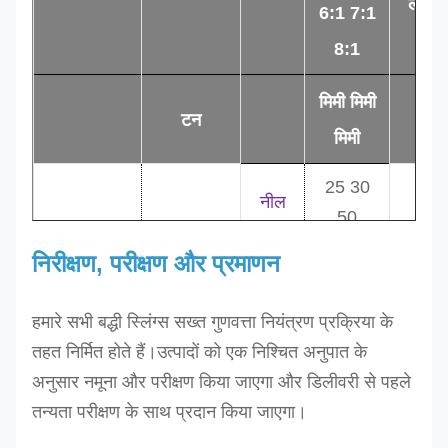
लंबाई
6:1 7:1
8:1
मिमी मिमी
टन
एम
मिमी
25 30
नील
50
देस-2टी
2.0
लोहित
0.5
50 60
निरीक्षण, परीक्षण और प्रमाणन
देस-4टी
4.0
रंग का
1.0
65
देस-6टी
6.0
हरा
1.0
75 90
हमारे सभी बद्धी स्लिंग्स सख्त गुणवत्ता नियंत्रण प्रक्रिया के
पीला
90
तहत निर्मित होते हैं।
उत्पादों को एक निश्चित अनुपात के
अनुसार नमूना और परीक्षण किया जाएगा और डिलीवरी से पहले
100
तन्यता परीक्षण के साथ प्रदान किया जाएगा।
120
120