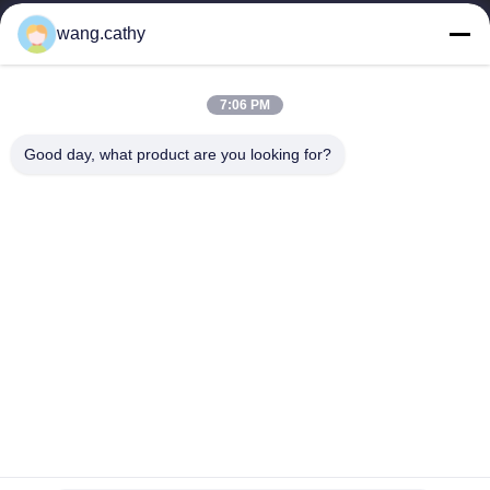
उद्योग में 20 वर्षों के अनुभव के साथ, हम अपने ग्राहकों को प्रीमियम लिफ्टिंग और
wang.cathy
हेराफेरी उत्पादों और कस्टम-डिज़ाइन किए गए लिफ्टिंग समाधान प्रदान...
त्वरित लिंक
7:06 PM
घर
उत्पादों
वीडियो
हमारे बारे में
Good day, what product are you looking for?
कारखाना भ्रमण
गुणवत्ता नियंत्रण
संपर्क करें
समाचार
मामलों
हमसे संपर्क करें
0086-21-13802941278
0086-21-61766112
info@anfeng-chain.com
कॉपीराइट © 2021-2026 Shanghai Anfeng Lifting & Rigging LTD.. सर्वाधिकार