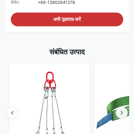
वीचैट:
+86-13802941278
अभी पूछताछ करें
संबंधित उत्पाद