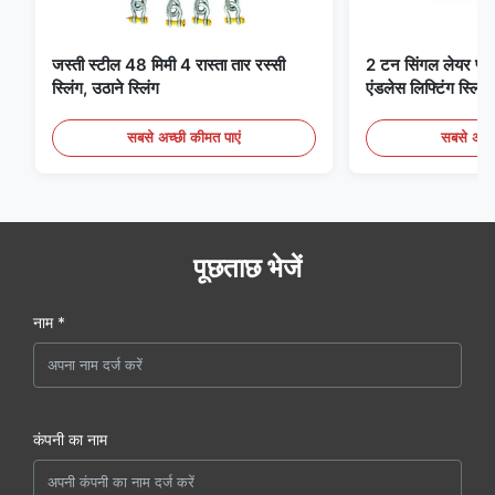
जस्ती स्टील 48 मिमी 4 रास्ता तार रस्सी
2 टन सिंगल लेयर फ्लैट 
स्लिंग, उठाने स्लिंग
एंडलेस लिफ्टिंग स्लिंग्
सबसे अच्छी कीमत पाएं
सबसे अच्छ
पूछताछ भेजें
नाम *
कंपनी का नाम