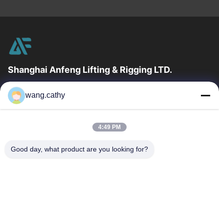
Shanghai Anfeng Lifting & Rigging LTD.
उद्योग में 20 वर्षों के अनुभव के साथ, हम अपने ग्राहकों को प्रीमियम लिफ्टिंग और
wang.cathy
हेराफेरी उत्पादों और कस्टम-डिज़ाइन किए गए लिफ्टिंग समाधान प्रदान...
त्वरित लिंक
4:49 PM
घर
उत्पादों
वीडियो
हमारे बारे में
Good day, what product are you looking for?
कारखाना भ्रमण
गुणवत्ता नियंत्रण
संपर्क करें
समाचार
मामलों
हमसे संपर्क करें