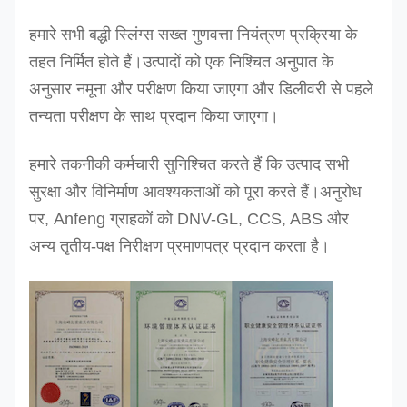
डी
-3T
3
हरा
1.1
75 90
हमारे सभी बद्धी स्लिंग्स सख्त गुणवत्ता नियंत्रण प्रक्रिया के
पीला
90
तहत निर्मित होते हैं।
उत्पादों को एक निश्चित अनुपात के
अनुसार नमूना और परीक्षण किया जाएगा और डिलीवरी से पहले
100
तन्यता परीक्षण के साथ प्रदान किया जाएगा।
120
120
हमारे तकनीकी कर्मचारी सुनिश्चित करते हैं कि उत्पाद सभी
डी
-4T
4
धूसर
125
1.3
सुरक्षा और विनिर्माण आवश्यकताओं को पूरा करते हैं।अनुरोध
डी
-5T
5
लाल
150
1.5
पर, Anfeng ग्राहकों को DNV-GL, CCS, ABS और
डी
-6T
6
भूरा
150
1.6
अन्य तृतीय-पक्ष निरीक्षण प्रमाणपत्र प्रदान करता है।
150
180
200
200
240
डी
-8T
8
नीला
1.7
240