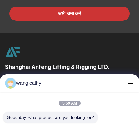
अभी जमा करें
Shanghai Anfeng Lifting & Rigging LTD.
उद्योग में 20 वर्षों के अनुभव के साथ, हम अपने ग्राहकों को प्रीमियम लिफ्टिंग और
wang.cathy
हेराफेरी उत्पादों और कस्टम-डिज़ाइन किए गए लिफ्टिंग समाधान प्रदान...
त्वरित लिंक
5:59 AM
घर
उत्पादों
वीडियो
हमारे बारे में
Good day, what product are you looking for?
कारखाना भ्रमण
गुणवत्ता नियंत्रण
संपर्क करें
समाचार