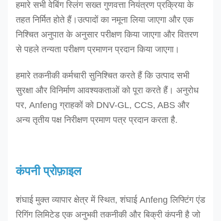
हमारे सभी वेबिंग स्लिंग सख्त गुणवत्ता नियंत्रण प्रक्रिया के
100
तहत निर्मित होते हैं।
उत्पादों का नमूना लिया जाएगा और एक
120
निश्चित अनुपात के अनुसार परीक्षण किया जाएगा और वितरण
120
से पहले तन्यता परीक्षण प्रमाणन प्रदान किया जाएगा।
एसईई
-2.0T
2
भूरा
125
1.4
एसईई
-2.5
हमारे तकनीकी कर्मचारी सुनिश्चित करते हैं कि उत्पाद सभी
2.5
लाल
150
1.5
टन
सुरक्षा और विनिर्माण आवश्यकताओं को पूरा करते हैं। अनुरोध
3
भूरा
150
1.7
एसईई
-3T
पर, Anfeng ग्राहकों को DNV-GL, CCS, ABS और
150
अन्य तृतीय पक्ष निरीक्षण प्रमाण पत्र प्रदान करता है.
180
200
200
कंपनी प्रोफ़ाइल
एसईई
-4T
4
नीला
240
2.0
एसईई
-5T
5
नारंगी
250
2.2
शंघाई मुक्त व्यापार क्षेत्र में स्थित, शंघाई Anfeng लिफ्टिंग एंड
300 -
रिगिंग लिमिटेड एक अनुभवी तकनीकी और बिक्री कंपनी है जो