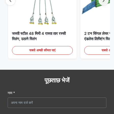
जस्ती स्टील 48 मिमी 4 रास्ता तार रस्सी
2 टन सिंगल लेयर फ्लैट 
स्लिंग, उठाने स्लिंग
एंडलेस लिफ्टिंग स्लिंग्
सबसे अच्छी कीमत पाएं
सबसे अच्छ
पूछताछ भेजें
नाम *