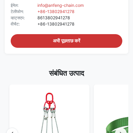
ईमेल:
info@anfeng-chain.com
टेलीफोन:
+86-13802941278
व्हाट्सएप:
8613802941278
वीचैट:
+86-13802941278
अभी पूछताछ करें
संबंधित उत्पाद