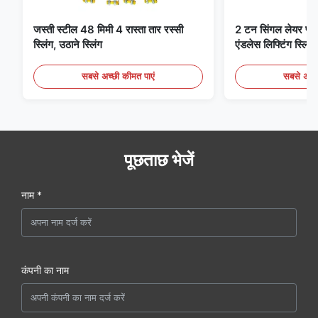
जस्ती स्टील 48 मिमी 4 रास्ता तार रस्सी
2 टन सिंगल लेयर फ्लैट 
स्लिंग, उठाने स्लिंग
एंडलेस लिफ्टिंग स्लिंग्
सबसे अच्छी कीमत पाएं
सबसे अच्छ
पूछताछ भेजें
नाम *
कंपनी का नाम