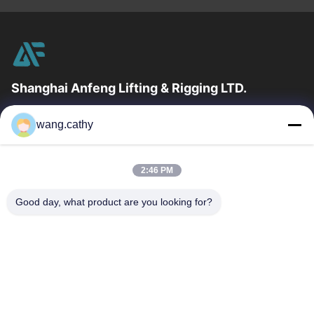
Shanghai Anfeng Lifting & Rigging LTD.
उद्योग में 20 वर्षों के अनुभव के साथ, हम अपने ग्राहकों को प्रीमियम लिफ्टिंग और
wang.cathy
हेराफेरी उत्पादों और कस्टम-डिज़ाइन किए गए लिफ्टिंग समाधान प्रदान...
त्वरित लिंक
2:46 PM
घर
उत्पादों
वीडियो
हमारे बारे में
Good day, what product are you looking for?
कारखाना भ्रमण
गुणवत्ता नियंत्रण
संपर्क करें
समाचार
मामलों
हमसे संपर्क करें
0086-21-13802941278