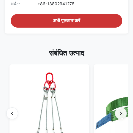
वीचैट:
+86-13802941278
अभी पूछताछ करें
संबंधित उत्पाद