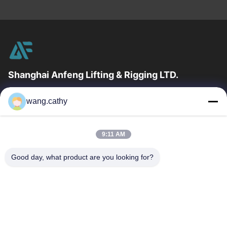
Shanghai Anfeng Lifting & Rigging LTD.
उद्योग में 20 वर्षों के अनुभव के साथ, हम अपने ग्राहकों को प्रीमियम लिफ्टिंग और
wang.cathy
हेराफेरी उत्पादों और कस्टम-डिज़ाइन किए गए लिफ्टिंग समाधान प्रदान...
त्वरित लिंक
9:11 AM
घर
उत्पादों
वीडियो
हमारे बारे में
Good day, what product are you looking for?
कारखाना भ्रमण
गुणवत्ता नियंत्रण
संपर्क करें
समाचार
मामलों
हमसे संपर्क करें