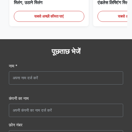
स्लिंग, उठाने स्लिंग
एंडलेस लिफ्टिंग स्लिंग्
सबसे अच्छी कीमत पाएं
सबसे अच्छ
पूछताछ भेजें
नाम *
कंपनी का नाम
फ़ोन नंबर