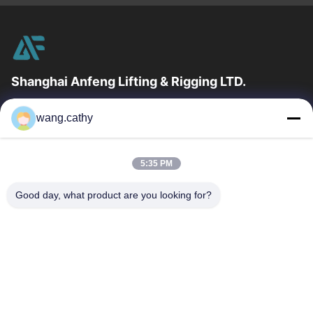
Shanghai Anfeng Lifting & Rigging LTD.
उद्योग में 20 वर्षों के अनुभव के साथ, हम अपने ग्राहकों को प्रीमियम लिफ्टिंग और
wang.cathy
हेराफेरी उत्पादों और कस्टम-डिज़ाइन किए गए लिफ्टिंग समाधान प्रदान...
त्वरित लिंक
5:35 PM
घर
उत्पादों
वीडियो
हमारे बारे में
Good day, what product are you looking for?
कारखाना भ्रमण
गुणवत्ता नियंत्रण
संपर्क करें
समाचार
मामलों
हमसे संपर्क करें
0086-21-13802941278