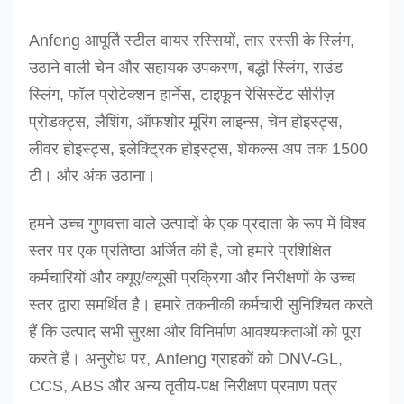
CSFWS46
CSFWS46
46
Anfeng आपूर्ति स्टील वायर रस्सियों, तार रस्सी के स्लिंग,
51.4
36.7
उठाने वाली चेन और सहायक उपकरण, बद्धी स्लिंग, राउंड
स्लिंग, फॉल प्रोटेक्शन हार्नेस, टाइफून रेसिस्टेंट सीरीज़
CSFWH48
CSFWS48
48
55.9
40
प्रोडक्ट्स, लैशिंग, ऑफशोर मूरिंग लाइन्स, चेन होइस्ट्स,
लीवर होइस्ट्स, इलेक्ट्रिक होइस्ट्स, शेकल्स अप तक 1500
टिप्पणी:
टी। और अंक उठाना।
1। संदर्भ मानक:
एन 13411-3: 2003,
एन 13411-3: 2004,
GB/T 16762-
2।
वायर रस्सियों का सतह उपचार जस्ती और ग्रीस मुक्त हो सकता है, ग्रीस के 
हमने उच्च गुणवत्ता वाले उत्पादों के एक प्रदाता के रूप में विश्व
3। तार रस्सी संरचना, तन्यता ताकत और
वर्किंग लोड लिमिटेड
के अनुसार अनुकूलित
स्तर पर एक प्रतिष्ठा अर्जित की है, जो हमारे प्रशिक्षित
4। हेराफेरी का सुरक्षा कारक 5: 1 है।
कर्मचारियों और क्यूए/क्यूसी प्रक्रिया और निरीक्षणों के उच्च
5। मास्टर लिंक और हुक का सुरक्षा कारक 4: 1 है।
स्तर द्वारा समर्थित है।
हमारे तकनीकी कर्मचारी सुनिश्चित करते
6। झोंपड़ी का सुरक्षा कारक 6: 1 है।
हैं कि उत्पाद सभी सुरक्षा और विनिर्माण आवश्यकताओं को पूरा
करते हैं। अनुरोध पर, Anfeng ग्राहकों को DNV-GL,
CCS, ABS और अन्य तृतीय-पक्ष निरीक्षण प्रमाण पत्र