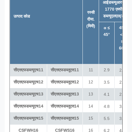
आईडब्ल्यूआरसी,
1770 एमपीए
रस्सी
डब्ल्यूएलएल
(टी)
उत्पाद कोड
दीया.
(
मिमी
)
α ≤
45°
45°
＜
α
≤
60°
सीएसएफडब्ल्यूएच11
सीएसएफडब्लूएस11
11
2.9
2.1
सीएसएफडब्ल्यूएच12
सीएसएफडब्लूएस12
12
3.5
2.5
सीएसएफडब्ल्यूएच13
सीएसएफडब्लूएस13
13
4.1
2.9
सीएसएफडब्ल्यूएच14
सीएसएफडब्लूएस14
14
4.8
3.4
सीएसएफडब्ल्यूएच15
सीएसएफडब्लूएस15
15
5.5
3.9
CSFWH16
CSFWS16
16
6.2
4.4