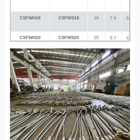
CSFWH18
CSFWS18
18
7.9
5.6
CSFWH20
CSFWS20
20
9.7
6.9
CSFWH22
CSFWS22
22
11.8
8.4
CSFWH24
CSFWS24
24
14
10
CSFWH26
CSFWS26
26
16.4
11.7
CSFWH28
CSFWS28
28
19
13.6
CSFWH30
CSFWS30
30
21.9
15.6