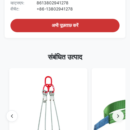
व्हाट्सएप:
8613802941278
वीचैट:
+86-13802941278
अभी पूछताछ करें
संबंधित उत्पाद