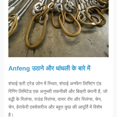
CSFWH32
CSFWS32
32
17.8
24.9
CSFWH34
CSFWS34
34
28.1
20
CSFWH36
CSFWS36
36
31.5
22.5
CSFWH38
CSFWS38
38
35.1
25
Anfeng उठाने और धांधली के बारे में
CSFWH40
CSFWS40
40
38.8
27.7
शंघाई फ्री ट्रेड ज़ोन में स्थित, शंघाई अनफेंग लिफ्टिंग एंड
रिगिंग लिमिटेड एक अनुभवी तकनीकी और बिक्री कंपनी है, जो
CSFWH42
CSFWS42
42
42.8
30.6
बद्धी के स्लिंग्स, राउंड स्लिंग्स, वायर रोप और स्लिंग्स, चेन,
चेन, हेराफेरी एक्सेसरीज और बहुत कुछ की आपूर्ति में विशेष
CSFWH44
CSFWS44
44
47
33.6
है।