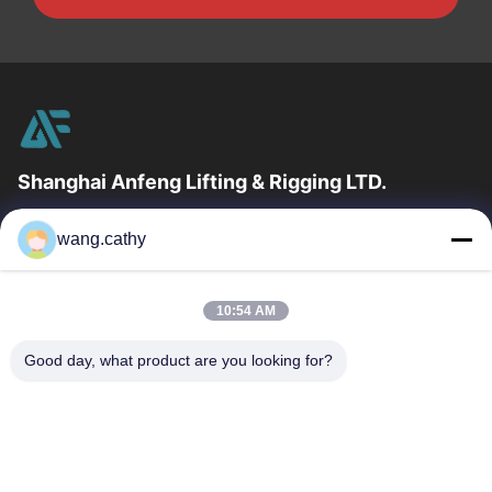
Shanghai Anfeng Lifting & Rigging LTD.
उद्योग में 20 वर्षों के अनुभव के साथ, हम अपने ग्राहकों को प्रीमियम लिफ्टिंग और
wang.cathy
हेराफेरी उत्पादों और कस्टम-डिज़ाइन किए गए लिफ्टिंग समाधान प्रदान...
त्वरित लिंक
10:54 AM
घर
उत्पादों
वीडियो
हमारे बारे में
Good day, what product are you looking for?
कारखाना भ्रमण
गुणवत्ता नियंत्रण
संपर्क करें
समाचार
मामलों
हमसे संपर्क करें