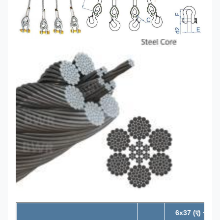
6x37 (ए) +