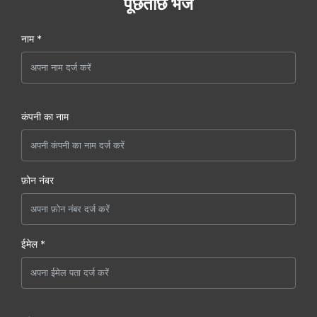
पूछताछ भेजें
नाम *
कंपनी का नाम
फ़ोन नंबर
ईमेल *