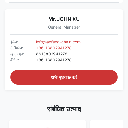
Mr. JOHN XU
General Manager
ईमेल:
info@anfeng-chain.com
टेलीफोन:
+86-13802941278
व्हाट्सएप:
8613802941278
वीचैट:
+86-13802941278
अभी पूछताछ करें
संबंधित उत्पाद