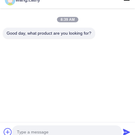
हेराफेरी उत्पादों और कस्टम-डिज़ाइन किए गए लिफ्टिंग समाधान प्रदान...
त्वरित लिंक
8:39 AM
घर
उत्पादों
वीडियो
हमारे बारे में
Good day, what product are you looking for?
कारखाना भ्रमण
गुणवत्ता नियंत्रण
संपर्क करें
समाचार
मामलों
हमसे संपर्क करें
0086-21-13802941278
0086-21-61766112
info@anfeng-chain.com
कॉपीराइट © 2021-2026 Shanghai Anfeng Lifting & Rigging LTD.. सर्वाधिकार
सुरक्षित।