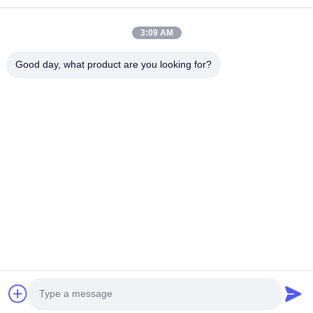
त्वरित लिंक
3:09 AM
घर
उत्पादों
वीडियो
हमारे बारे में
Good day, what product are you looking for?
कारखाना भ्रमण
गुणवत्ता नियंत्रण
संपर्क करें
समाचार
मामलों
हमसे संपर्क करें
0086-21-13802941278
0086-21-61766112
info@anfeng-chain.com
कॉपीराइट © 2021-2026 Shanghai Anfeng Lifting & Rigging LTD.. सर्वाधिकार
सुरक्षित।