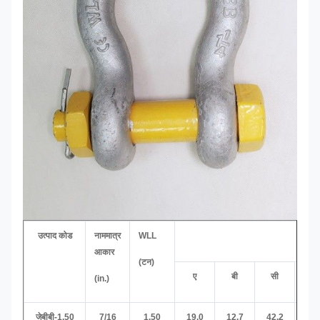
उत्पाद कोड
नाममात्र
WLL
आकार
(टन)
ए
बी
सी
D
(in.)
जेबीबी-1.50
7/16
1.50
19.0
12.7
42.2
11.