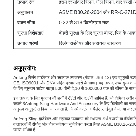
उत्पाद रेंज
इसमें रस्सीदार स्लिंग, गोल स्लिंग, तार रस्
अनुपालन
ASME B30.26-2004 और RR-C-271D मानको
वजन सीमा
0.22 से 318 किलोग्राम तक
सुरक्षा विशेषताएं
दोहरी सुरक्षा के लिए सुरक्षा बोल्ट, पिन क
उत्पाद श्रेणी
स्लिंग हार्डवेयर और सहायक उपकरण
अनुप्रयोग:
Anfeng स्लिंग हार्डवेयर और सहायक उपकरण (मॉडलः JBB-12) एक बहुमुखी उत्पाद है
CE, ISO9001 और DNV सहित प्रमाणपत्रों के साथ।,यह उत्पाद उच्च गुणवत्ता मान
के लिए न्यूनतम आदेश मात्रा 500 पीसी है,10 से 1000000 तक की कीमत के साथ, व
इस उत्पाद के लिए भुगतान की शर्तों में टी/टी और एल/सी शामिल हैं, जो विभिन्न 
सकते हैंAnfeng Sling Hardware And Accessory के लिए डिलीवरी का समय आदेश 
अनुरूप अनुकूलित किया जा सकता है, जिसमें कार्टन + पैलेट,प्लाईवुड केस, या कस्ट
Anfeng Sling हार्डवेयर और सहायक उपकरण की स्थापना अर्ध-स्थायी या दीर्घकालिक 
वातावरणों में दीर्घायु और विश्वसनीयता सुनिश्चित करता हैयह ASME B30.26-20
उससे अधिक है।