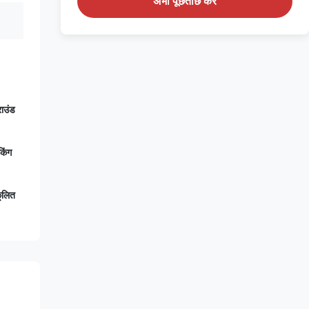
अभी पूछताछ करें
राउंड
किंग
कूलित