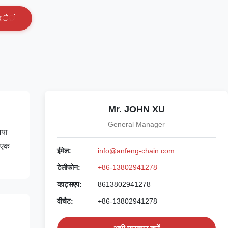
र
े
ं
Mr. JOHN XU
General Manager
गया
ए एक
ईमेल:
info@anfeng-chain.com
टेलीफोन:
+86-13802941278
व्हाट्सएप:
8613802941278
वीचैट:
+86-13802941278