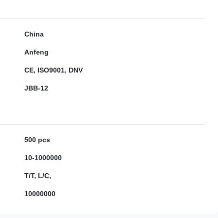
China
Anfeng
CE, ISO9001, DNV
JBB-12
500 pcs
10-1000000
T/T, L/C,
10000000