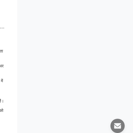
ता
थिर
ें
है।
को