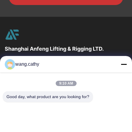
Shanghai Anfeng Lifting & Rigging LTD.
उद्योग में 20 वर्षों के अनुभव के साथ, हम अपने ग्राहकों को प्रीमियम लिफ्टिंग और
wang.cathy
हेराफेरी उत्पादों और कस्टम-डिज़ाइन किए गए लिफ्टिंग समाधान प्रदान...
त्वरित लिंक
9:10 AM
घर
उत्पादों
वीडियो
हमारे बारे में
Good day, what product are you looking for?
कारखाना भ्रमण
गुणवत्ता नियंत्रण
संपर्क करें
समाचार
मामलों
हमसे संपर्क करें