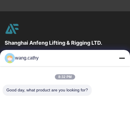
Shanghai Anfeng Lifting & Rigging LTD.
उद्योग में 20 वर्षों के अनुभव के साथ, हम अपने ग्राहकों को प्रीमियम लिफ्टिंग और
wang.cathy
हेराफेरी उत्पादों और कस्टम-डिज़ाइन किए गए लिफ्टिंग समाधान प्रदान...
त्वरित लिंक
8:32 PM
घर
उत्पादों
वीडियो
हमारे बारे में
Good day, what product are you looking for?
कारखाना भ्रमण
गुणवत्ता नियंत्रण
संपर्क करें
समाचार
मामलों
हमसे संपर्क करें