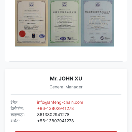
Mr. JOHN XU
General Manager
ईमेल:
info@anfeng-chain.com
टेलीफोन:
+86-13802941278
व्हाट्सएप:
8613802941278
वीचैट:
+86-13802941278